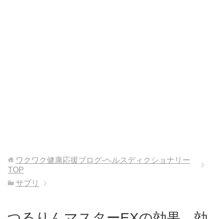
ワクワク健康応援ブログ-ヘルスディクショナリー
TOP
サプリ
つるりんマスターEXの効果、効