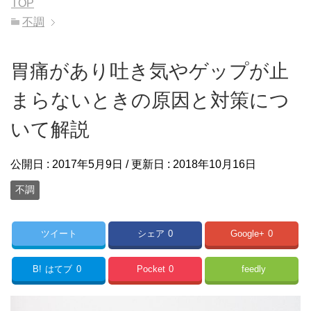
TOP
不調
胃痛があり吐き気やゲップが止
まらないときの原因と対策につ
いて解説
公開日 :
2017年5月9日
/ 更新日 :
2018年10月16日
不調
ツイート
シェア
0
Google+
0
B!
はてブ
0
Pocket
0
feedly