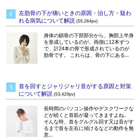
左肋骨の下が痛いときの原因・治し方・疑わ
れる病気について解説
(55,264pv)
身体の鎖骨の下部部分から、胸部上半身
を形成しているのが、両側に12本ずつ
で、計24本の骨で形成されているのが
肋骨です。 これらは、骨の下にある...
首を回すとジャリジャリ音がする原因と対策
について解説
(53,429pv)
長時間のパソコン操作やデスクワークな
どが続くと首筋が凝ってきますよね。
そんな時、首をグルグル回す又は音がす
るまで首を左右に傾けるなどの動作を無
意...