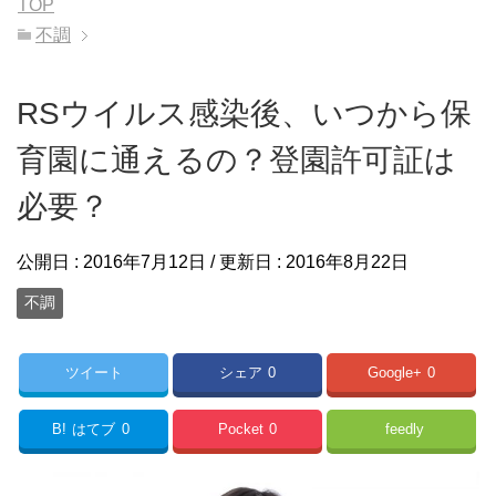
TOP
不調
RSウイルス感染後、いつから保
育園に通えるの？登園許可証は
必要？
公開日 :
2016年7月12日
/ 更新日 :
2016年8月22日
不調
ツイート
シェア
0
Google+
0
B!
はてブ
0
Pocket
0
feedly