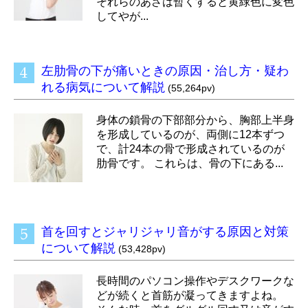
それらのあざは暫くすると黄緑色に変色
してやが...
左肋骨の下が痛いときの原因・治し方・疑わ
れる病気について解説
(55,264pv)
身体の鎖骨の下部部分から、胸部上半身
を形成しているのが、両側に12本ずつ
で、計24本の骨で形成されているのが
肋骨です。 これらは、骨の下にある...
首を回すとジャリジャリ音がする原因と対策
について解説
(53,428pv)
長時間のパソコン操作やデスクワークな
どが続くと首筋が凝ってきますよね。