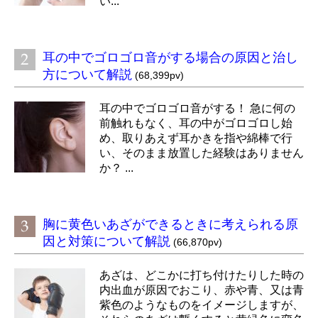
い...
耳の中でゴロゴロ音がする場合の原因と治し
方について解説
(68,399pv)
耳の中でゴロゴロ音がする！ 急に何の
前触れもなく、耳の中がゴロゴロし始
め、取りあえず耳かきを指や綿棒で行
い、そのまま放置した経験はありません
か？ ...
胸に黄色いあざができるときに考えられる原
因と対策について解説
(66,870pv)
あざは、どこかに打ち付けたりした時の
内出血が原因でおこり、赤や青、又は青
紫色のようなものをイメージしますが、