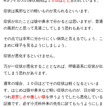
RSウイルスの潜伏期間は
１０日ほどと
言われています。
症状は風邪などの軽いものが見られるといいます。
症状が出たことは咳や鼻水で分かるとは思いますが、普通
の風邪だと思って見過ごしてしまう恐れもあります。
その点では非常に分かりにくい病気と言えるでしょう。こ
まめに様子を見るようにしましょう。
症状が悪化するといけません。
万が一症状が悪化することとなれば、呼吸器系に症状が出
てしまう恐れがあります。
通常の場合、１０日ほどでその症状は軽くなるといいま
す。はじめは咳や鼻水など軽い症状のものが、日が経つに
つれ
息苦しさ
や
激しい咳
を伴うようでしたら悪化している
証拠です。必ず小児科外来の先生に診てもらうようにしま