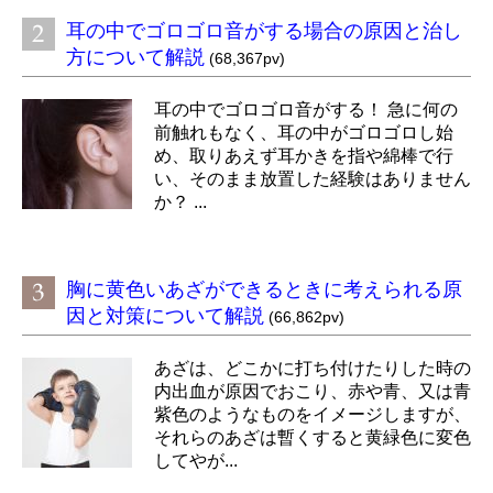
耳の中でゴロゴロ音がする場合の原因と治し
方について解説
(68,367pv)
耳の中でゴロゴロ音がする！ 急に何の
前触れもなく、耳の中がゴロゴロし始
め、取りあえず耳かきを指や綿棒で行
い、そのまま放置した経験はありません
か？ ...
胸に黄色いあざができるときに考えられる原
因と対策について解説
(66,862pv)
あざは、どこかに打ち付けたりした時の
内出血が原因でおこり、赤や青、又は青
紫色のようなものをイメージしますが、
それらのあざは暫くすると黄緑色に変色
してやが...