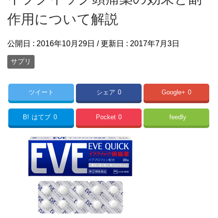
作用について解説
公開日 :
2016年10月29日
/ 更新日 :
2017年7月3日
サプリ
ツイート
シェア
0
Google+
0
B!
はてブ
0
Pocket
0
feedly