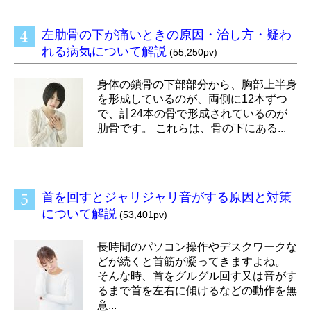
左肋骨の下が痛いときの原因・治し方・疑わ
れる病気について解説
(55,250pv)
身体の鎖骨の下部部分から、胸部上半身
を形成しているのが、両側に12本ずつ
で、計24本の骨で形成されているのが
肋骨です。 これらは、骨の下にある...
首を回すとジャリジャリ音がする原因と対策
について解説
(53,401pv)
長時間のパソコン操作やデスクワークな
どが続くと首筋が凝ってきますよね。
そんな時、首をグルグル回す又は音がす
るまで首を左右に傾けるなどの動作を無
意...