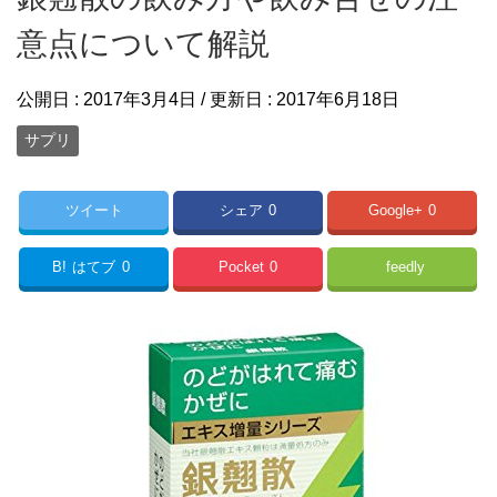
意点について解説
公開日 :
2017年3月4日
/ 更新日 :
2017年6月18日
サプリ
ツイート
シェア
0
Google+
0
B!
はてブ
0
Pocket
0
feedly