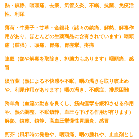
熱・鎮静、咽頭痛、去痰、気管支炎、不眠、抗菌、免疫活
性、利尿
薄荷・牛蒡子・甘草・金銀花（諸々の鎮痛、解熱、解毒作
用があり、ほとんどの生薬商品に含有されています）咽頭
痛（腫張）、頭痛、胃痛、胃痙攣、疼痛
連翹（熱や解毒を取除き、排膿力もあります）咽頭痛、感
冒
淡竹葉（熱による不快感や不眠、咽の渇きを取り咳止め
や、利尿作用があります）咽の渇き、不眠症、排尿困難
羚羊角（血流の動きを良くし、筋肉痙攣を緩和させる作用
や、熱の調整、不眠鎮静、血圧を下げる作用が有ります）
解熱、鎮痙、鎮静、高血圧攣慢性胃腸炎、感冒
荊芥（風邪時の発熱や、咽頭痛、咽の腫れや、止血剤とし