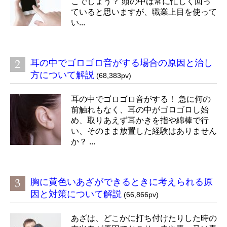
こでしょう？ 頭の中は常に忙しく回っ
ていると思いますが、職業上目を使って
い...
耳の中でゴロゴロ音がする場合の原因と治し
方について解説
(68,383pv)
耳の中でゴロゴロ音がする！ 急に何の
前触れもなく、耳の中がゴロゴロし始
め、取りあえず耳かきを指や綿棒で行
い、そのまま放置した経験はありません
か？ ...
胸に黄色いあざができるときに考えられる原
因と対策について解説
(66,866pv)
あざは、どこかに打ち付けたりした時の