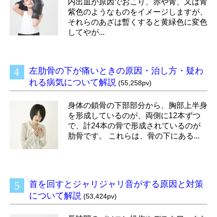
内出血が原因でおこり、赤や青、又は青
紫色のようなものをイメージしますが、
それらのあざは暫くすると黄緑色に変色
してやが...
左肋骨の下が痛いときの原因・治し方・疑わ
れる病気について解説
(55,258pv)
身体の鎖骨の下部部分から、胸部上半身
を形成しているのが、両側に12本ずつ
で、計24本の骨で形成されているのが
肋骨です。 これらは、骨の下にある...
首を回すとジャリジャリ音がする原因と対策
について解説
(53,424pv)