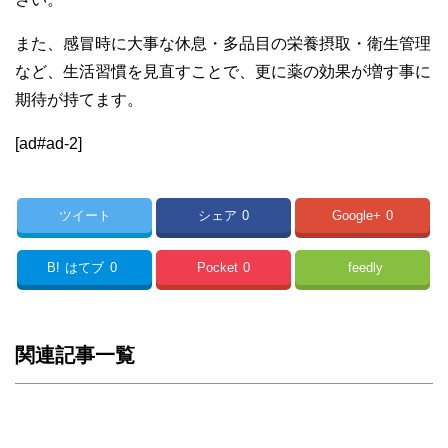
また、感冒時に大事な休息・多品目の栄養摂取・衛生管理
など、生活習慣を見直すことで、更に薬の効果が増す事に
期待が持てます。
[ad#ad-2]
ツイート
シェア
0
Google+
0
B!
はてブ
0
Pocket
0
feedly
関連記事一覧