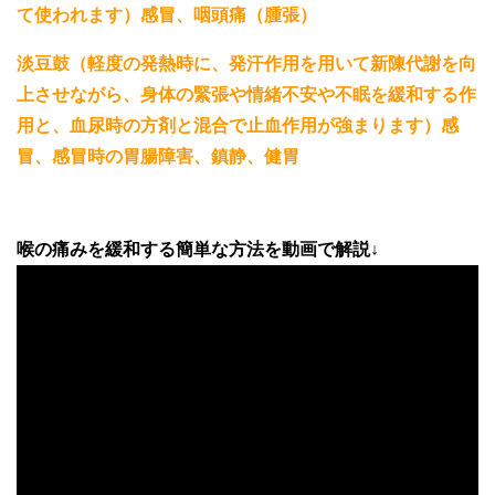
て使われます）感冒、咽頭痛（腫張）
淡豆鼓（軽度の発熱時に、発汗作用を用いて新陳代謝を向
上させながら、身体の緊張や情緒不安や不眠を緩和する作
用と、血尿時の方剤と混合で止血作用が強まります）感
冒、感冒時の胃腸障害、鎮静、健胃
喉の痛みを緩和する簡単な方法を動画で解説↓