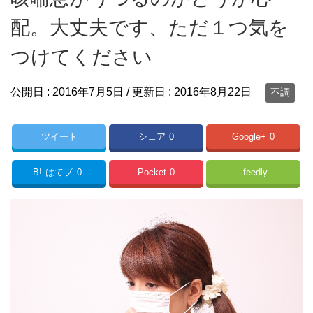
配。大丈夫です、ただ１つ気を
つけてください
公開日 :
2016年7月5日
/ 更新日 :
2016年8月22日
不調
ツイート
シェア
0
Google+
0
B!
はてブ
0
Pocket
0
feedly