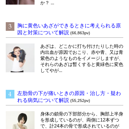
か？ ...
胸に黄色いあざができるときに考えられる原
因と対策について解説
(66,863pv)
あざは、どこかに打ち付けたりした時の
内出血が原因でおこり、赤や青、又は青
紫色のようなものをイメージしますが、
それらのあざは暫くすると黄緑色に変色
してやが...
左肋骨の下が痛いときの原因・治し方・疑わ
れる病気について解説
(55,252pv)
身体の鎖骨の下部部分から、胸部上半身
を形成しているのが、両側に12本ずつ
で、計24本の骨で形成されているのが