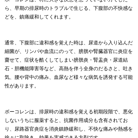
ら、早期の排尿時のトラブルで生じる、下腹部の不快感な
どを、鎮痛緩和してくれます。
通常、下腹部に違和感を覚えた時は、尿道から入り込んだ
細菌が、リンパや血流にのって、膀胱や腎臓器官に炎症を
齎せて、症状を酷くしてしまい膀胱炎・腎盂炎・尿道結
石・胆機能障害等など、高熱を伴う全身のだるさと、吐き
気、腰や背中の痛み、血尿など様々な病気を誘発する可能
性があります。
ボーコレンは、排尿時の違和感を覚える初期段階で、悪化
しないうちに服薬すると、抗菌作用成分も含有されてお
り、尿路器官炎症を消炎鎮静緩和し、不快な痛みや熱感を
徐々に取除き、効果を実感できる方剤です。