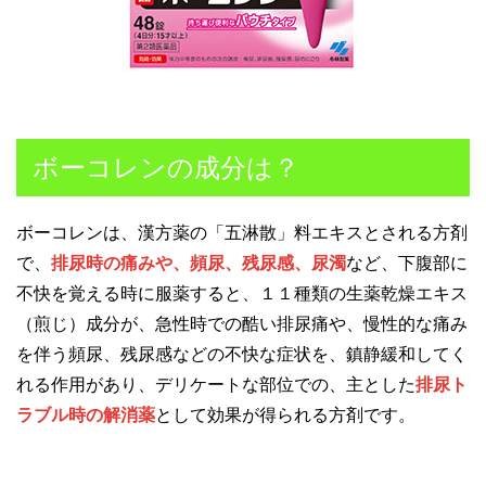
ボーコレンの成分は？
ボーコレンは、漢方薬の「五淋散」料エキスとされる方剤
で、
排尿時の痛みや、頻尿、残尿感、尿濁
など、下腹部に
不快を覚える時に服薬すると、１１種類の生薬乾燥エキス
（煎じ）成分が、急性時での酷い排尿痛や、慢性的な痛み
を伴う頻尿、残尿感などの不快な症状を、鎮静緩和してく
れる作用があり、デリケートな部位での、主とした
排尿ト
ラブル時の解消薬
として効果が得られる方剤です。