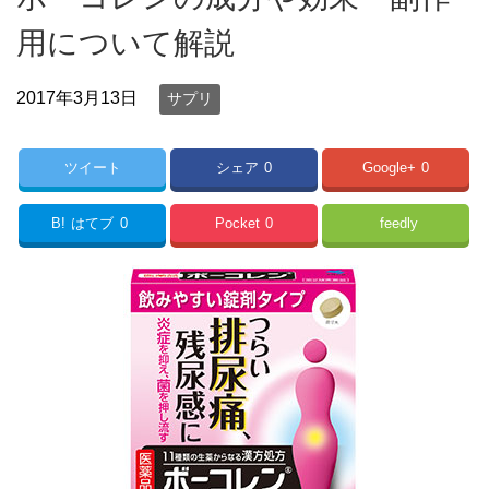
用について解説
2017年3月13日
サプリ
ツイート
シェア
0
Google+
0
B!
はてブ
0
Pocket
0
feedly