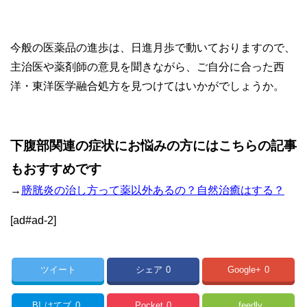
今般の医薬品の進歩は、日進月歩で動いておりますので、
主治医や薬剤師の意見を聞きながら、ご自分に合った西
洋・東洋医学融合処方を見つけてはいかがでしょうか。
下腹部関連の症状にお悩みの方にはこちらの記事
もおすすめです
→
膀胱炎の治し方って薬以外あるの？自然治癒はする？
[ad#ad-2]
ツイート
シェア
0
Google+
0
B!
はてブ
0
Pocket
0
feedly