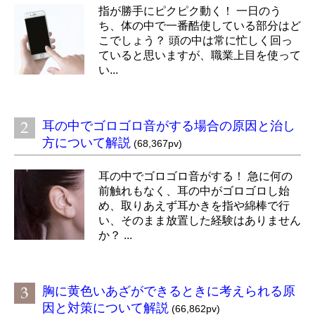
指が勝手にピクピク動く！ 一日のう
ち、体の中で一番酷使している部分はど
こでしょう？ 頭の中は常に忙しく回っ
ていると思いますが、職業上目を使って
い...
耳の中でゴロゴロ音がする場合の原因と治し
方について解説
(68,367pv)
耳の中でゴロゴロ音がする！ 急に何の
前触れもなく、耳の中がゴロゴロし始
め、取りあえず耳かきを指や綿棒で行
い、そのまま放置した経験はありません
か？ ...
胸に黄色いあざができるときに考えられる原
因と対策について解説
(66,862pv)