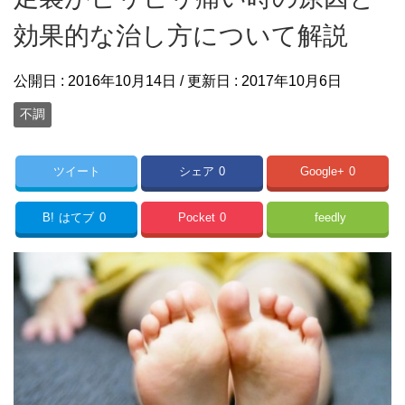
効果的な治し方について解説
公開日 :
2016年10月14日
/ 更新日 :
2017年10月6日
不調
ツイート
シェア
0
Google+
0
B!
はてブ
0
Pocket
0
feedly