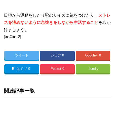
日頃から運動をしたり靴のサイズに気をつけたり、
ストレ
スを溜めないように息抜きをしながら生活すること
を心が
けましょう。
[ad#ad-2]
ツイート
シェア
0
Google+
0
B!
はてブ
0
Pocket
0
feedly
関連記事一覧