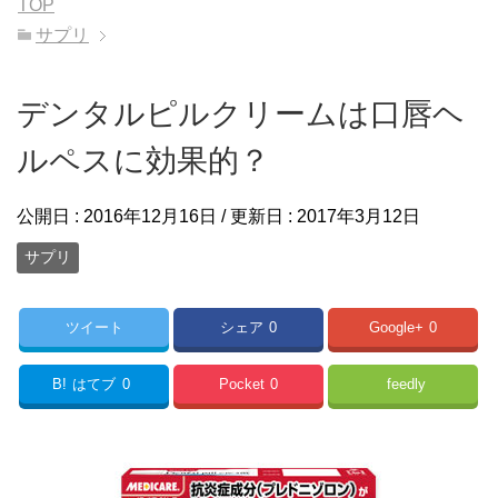
TOP
サプリ
デンタルピルクリームは口唇ヘ
ルペスに効果的？
公開日 :
2016年12月16日
/ 更新日 :
2017年3月12日
サプリ
ツイート
シェア
0
Google+
0
B!
はてブ
0
Pocket
0
feedly