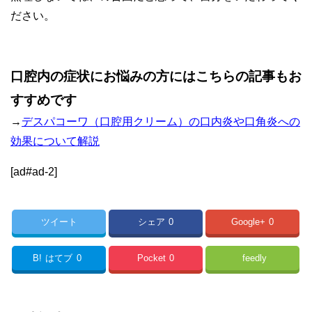
ださい。
口腔内の症状にお悩みの方にはこちらの記事もお
すすめです
→
デスパコーワ（口腔用クリーム）の口内炎や口角炎への
効果について解説
[ad#ad-2]
ツイート
シェア
0
Google+
0
B!
はてブ
0
Pocket
0
feedly