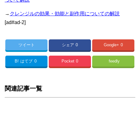
→
クレンジルの効果・効能と副作用についての解説
[ad#ad-2]
ツイート
シェア
0
Google+
0
B!
はてブ
0
Pocket
0
feedly
関連記事一覧