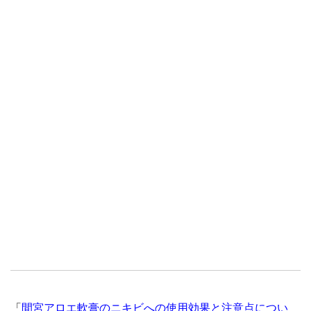
「
間宮アロエ軟膏のニキビへの使用効果と注意点につい