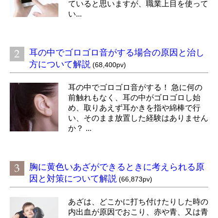
ていると思いますが、職業上目を使って
い...
耳の中でゴロゴロ音がする場合の原因と治し
方について解説
(68,400pv)
耳の中でゴロゴロ音がする！ 急に何の
前触れもなく、耳の中がゴロゴロし始
め、取りあえず耳かきを指や綿棒で行
い、そのまま放置した経験はありません
か？ ...
胸に黄色いあざができるときに考えられる原
因と対策について解説
(66,873pv)
あざは、どこかに打ち付けたりした時の
内出血が原因でおこり、赤や青、又は青