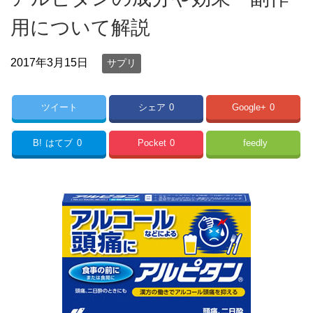
用について解説
2017年3月15日
サプリ
ツイート
シェア
0
Google+
0
B!
はてブ
0
Pocket
0
feedly