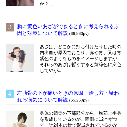
か？ ...
胸に黄色いあざができるときに考えられる原
因と対策について解説
(66,863pv)
あざは、どこかに打ち付けたりした時の
内出血が原因でおこり、赤や青、又は青
紫色のようなものをイメージしますが、
それらのあざは暫くすると黄緑色に変色
してやが...
左肋骨の下が痛いときの原因・治し方・疑わ
れる病気について解説
(55,250pv)
身体の鎖骨の下部部分から、胸部上半身
を形成しているのが、両側に12本ずつ
で、計24本の骨で形成されているのが