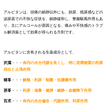
アルピタンは、頭痛の鎮静以外にも、頻尿、残尿感などの
泌尿器での不快な症状を、鎮静緩和し、整腸駆風作用もあ
り、主にアルコールが原因となる、痛みや不快感のトラブ
ル解消薬として効果が得られる方剤です。
アルピタンに含有される生薬成分として、
沢瀉
・・・
体内の水分代謝を良くし、特に老廃物質の利尿
排出と止渇作用
猪苓
・・・
解熱・利尿・制菌・抗腫瘍作用
茯苓
・・・
利尿・滋養・健脾・鎮静・血糖降下作用
百朮
・・・
体内の水分偏在・代謝作用、利尿作用