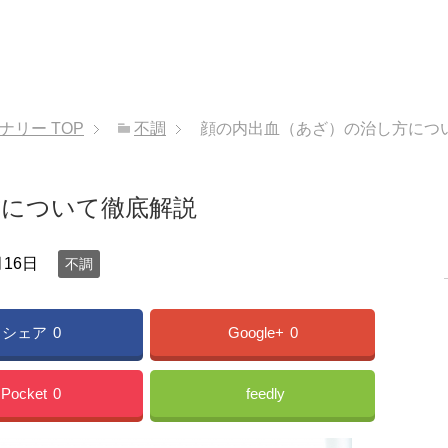
ョナリー
TOP
不調
顔の内出血（あざ）の治し方につ
方について徹底解説
月16日
不調
シェア
0
Google+
0
Pocket
0
feedly