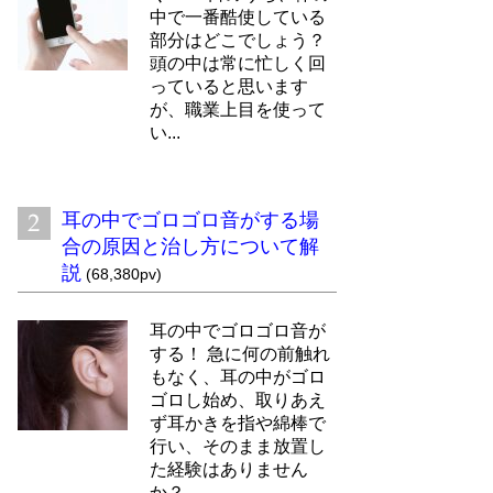
中で一番酷使している
部分はどこでしょう？
頭の中は常に忙しく回
っていると思います
が、職業上目を使って
い...
耳の中でゴロゴロ音がする場
合の原因と治し方について解
説
(68,380pv)
耳の中でゴロゴロ音が
する！ 急に何の前触れ
もなく、耳の中がゴロ
ゴロし始め、取りあえ
ず耳かきを指や綿棒で
行い、そのまま放置し
た経験はありません
か？ ...