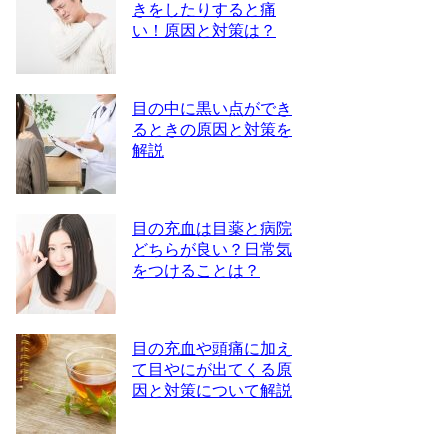
きをしたりすると痛
い！原因と対策は？
目の中に黒い点ができ
るときの原因と対策を
解説
目の充血は目薬と病院
どちらが良い？日常気
をつけることは？
目の充血や頭痛に加え
て目やにが出てくる原
因と対策について解説