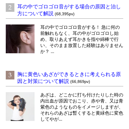
耳の中でゴロゴロ音がする場合の原因と治し
方について解説
(68,395pv)
耳の中でゴロゴロ音がする！ 急に何の
前触れもなく、耳の中がゴロゴロし始
め、取りあえず耳かきを指や綿棒で行
い、そのまま放置した経験はありません
か？ ...
胸に黄色いあざができるときに考えられる原
因と対策について解説
(66,869pv)
あざは、どこかに打ち付けたりした時の
内出血が原因でおこり、赤や青、又は青
紫色のようなものをイメージしますが、
それらのあざは暫くすると黄緑色に変色
してやが...