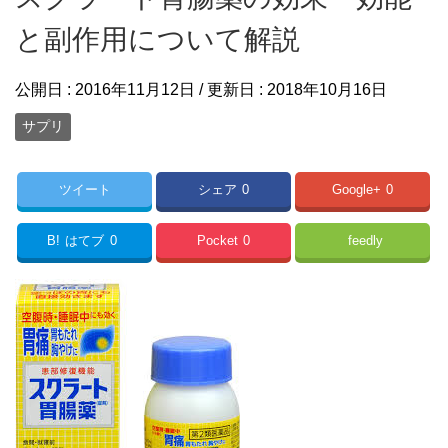
と副作用について解説
公開日 :
2016年11月12日
/ 更新日 :
2018年10月16日
サプリ
ツイート
シェア
0
Google+
0
B!
はてブ
0
Pocket
0
feedly