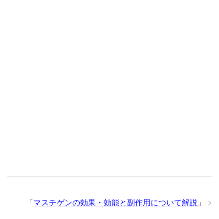
「
マスチゲンの効果・効能と副作用について解説
」