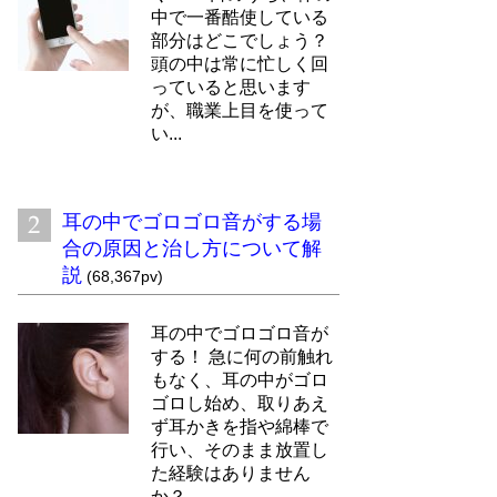
中で一番酷使している
部分はどこでしょう？
頭の中は常に忙しく回
っていると思います
が、職業上目を使って
い...
耳の中でゴロゴロ音がする場
合の原因と治し方について解
説
(68,367pv)
耳の中でゴロゴロ音が
する！ 急に何の前触れ
もなく、耳の中がゴロ
ゴロし始め、取りあえ
ず耳かきを指や綿棒で
行い、そのまま放置し
た経験はありません
か？ ...