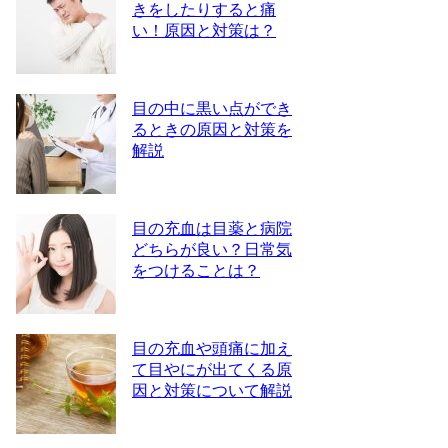
きをしたりすると痛
い！原因と対策は？
目の中に黒い点ができ
るときの原因と対策を
解説
目の充血は目薬と病院
どちらが良い？日常気
をつけることは？
目の充血や頭痛に加え
て目やにが出てくる原
因と対策について解説