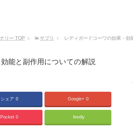
ョナリー
TOP
サプリ
レディガードコーワの効果・効
・効能と副作用についての解説
シェア
0
Google+
0
Pocket
0
feedly