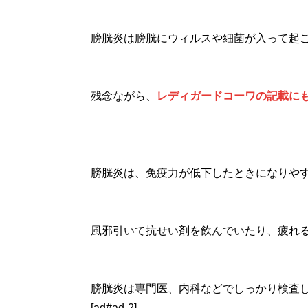
膀胱炎は膀胱にウィルスや細菌が入って起
残念ながら、
レディガードコーワの記載に
膀胱炎は、免疫力が低下したときになりや
風邪引いて抗せい剤を飲んでいたり、疲れ
膀胱炎は専門医、内科などでしっかり検査
[ad#ad-2]