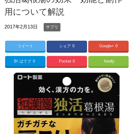
用について解説
2017年2月13日
サプリ
ツイート
シェア
0
Google+
0
B!
はてブ
0
Pocket
0
feedly