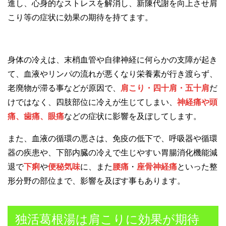
進し、心身的なストレスを解消し、新陳代謝を向上させ肩
こり等の症状に効果の期待を持てます。
身体の冷えは、末梢血管や自律神経に何らかの支障が起き
て、血液やリンパの流れが悪くなり栄養素が行き渡らず、
老廃物が滞る事などが原因で、
肩こり・四十肩・五十肩
だ
けではなく、四肢部位に冷えが生じてしまい、
神経痛や頭
痛、歯痛、眼痛
などの症状に影響を及ぼしてします。
また、血液の循環の悪さは、免疫の低下で、呼吸器や循環
器の疾患や、下部内臓の冷えで生じやすい胃腸消化機能減
退で
下痢
や
便秘気味
に、また
腰痛
・
座骨神経痛
といった整
形分野の部位まで、影響を及ぼす事もあります。
独活葛根湯は肩こりに効果が期待