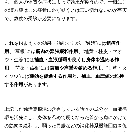
も、個人の体質や症状によって効果が違うので、一概にこ
の漢方薬はこの症状に必ず効くとは言い切れないのが事実
で、数度の受診が必要になります。
これを踏まえての効果・効能ですが、“独活”には
鎮痛作
用
、“葛根”には
筋肉の緊張緩和作用
、“地黄・桂皮・マオ
ウ・生姜”には
補血・血液循環を良くし身体を温める作
用
、“芍薬・葛根”には
鎮痛や痙攣を鎮める作用
、“甘草・タ
イソウ”には
薬効を促進する作用と、補血、血圧値の維持
する作用
があります。
上記した独活葛根湯の含有している諸々の成分が、血液循
環を活発にし、身体を温めて硬くなった首から肩にかけて
の筋肉を緩和し、弱った胃腸などの消化器系機能回復を促