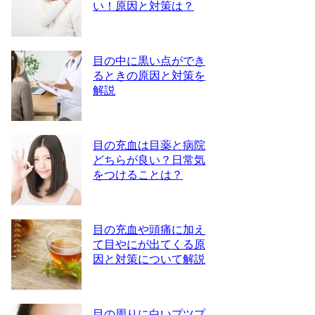
い！原因と対策は？
目の中に黒い点ができ
るときの原因と対策を
解説
目の充血は目薬と病院
どちらが良い？日常気
をつけることは？
目の充血や頭痛に加え
て目やにが出てくる原
因と対策について解説
目の周りに白いプツプ