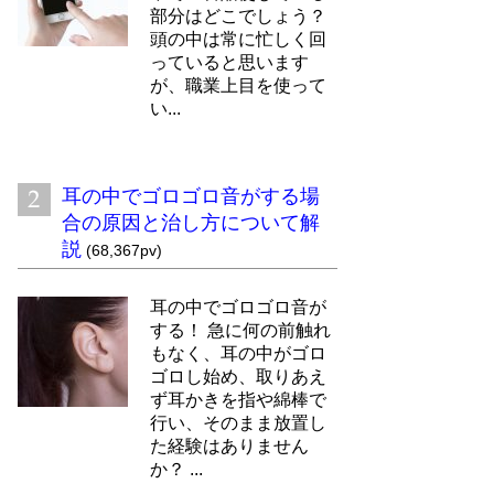
部分はどこでしょう？
頭の中は常に忙しく回
っていると思います
が、職業上目を使って
い...
耳の中でゴロゴロ音がする場
合の原因と治し方について解
説
(68,367pv)
耳の中でゴロゴロ音が
する！ 急に何の前触れ
もなく、耳の中がゴロ
ゴロし始め、取りあえ
ず耳かきを指や綿棒で
行い、そのまま放置し
た経験はありません
か？ ...