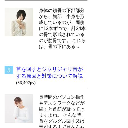
身体の鎖骨の下部部分
から、胸部上半身を形
成しているのが、両側
に12本ずつで、計24本
の骨で形成されている
のが肋骨です。 これら
は、骨の下にある...
首を回すとジャリジャリ音が
する原因と対策について解説
(53,402pv)
長時間のパソコン操作
やデスクワークなどが
続くと首筋が凝ってき
ますよね。 そんな時、
首をグルグル回す又は
音がするまで首を左右