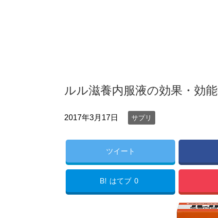
ルル滋養内服液の効果・効
2017年3月17日
サプリ
ツイート
B!
はてブ
0