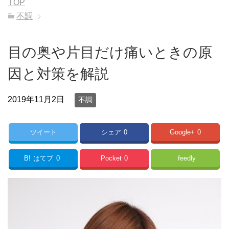
TOP
不調
目の奥や片目だけ痛いときの原
因と対策を解説
2019年11月2日
不調
ツイート
シェア
0
Google+
0
B!
はてブ
0
Pocket
0
feedly