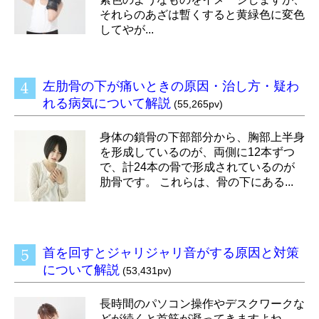
それらのあざは暫くすると黄緑色に変色
してやが...
左肋骨の下が痛いときの原因・治し方・疑わ
れる病気について解説
(55,265pv)
身体の鎖骨の下部部分から、胸部上半身
を形成しているのが、両側に12本ずつ
で、計24本の骨で形成されているのが
肋骨です。 これらは、骨の下にある...
首を回すとジャリジャリ音がする原因と対策
について解説
(53,431pv)
長時間のパソコン操作やデスクワークな
どが続くと首筋が凝ってきますよね。