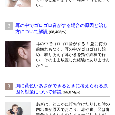
い...
耳の中でゴロゴロ音がする場合の原因と治し
方について解説
(68,408pv)
耳の中でゴロゴロ音がする！ 急に何の
前触れもなく、耳の中がゴロゴロし始
め、取りあえず耳かきを指や綿棒で行
い、そのまま放置した経験はありません
か？ ...
胸に黄色いあざができるときに考えられる原
因と対策について解説
(66,874pv)
あざは、どこかに打ち付けたりした時の
内出血が原因でおこり、赤や青、又は青
紫色のようなものをイメージしますが、