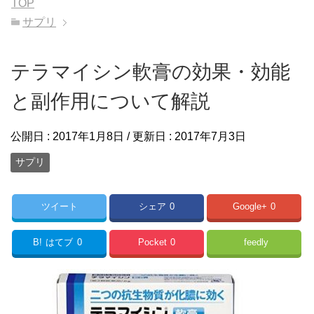
TOP
サプリ
テラマイシン軟膏の効果・効能
と副作用について解説
公開日 :
2017年1月8日
/ 更新日 :
2017年7月3日
サプリ
ツイート
シェア
0
Google+
0
B!
はてブ
0
Pocket
0
feedly