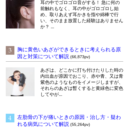
耳の中でゴロゴロ音がする！ 急に何の
前触れもなく、耳の中がゴロゴロし始
め、取りあえず耳かきを指や綿棒で行
い、そのまま放置した経験はありません
か？ ...
胸に黄色いあざができるときに考えられる原
因と対策について解説
(66,873pv)
あざは、どこかに打ち付けたりした時の
内出血が原因でおこり、赤や青、又は青
紫色のようなものをイメージしますが、
それらのあざは暫くすると黄緑色に変色
してやが...
左肋骨の下が痛いときの原因・治し方・疑わ
れる病気について解説
(55,264pv)