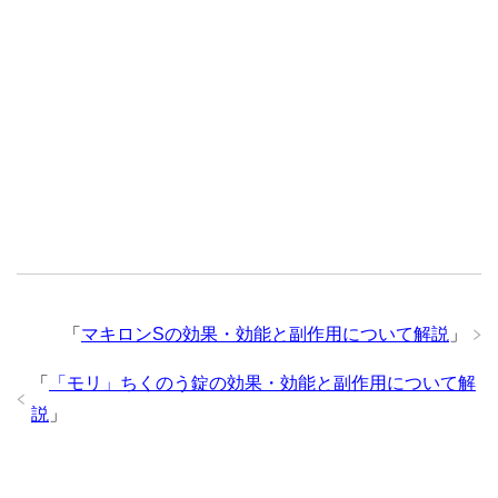
「
マキロンSの効果・効能と副作用について解説
」
「
「モリ」ちくのう錠の効果・効能と副作用について解
説
」