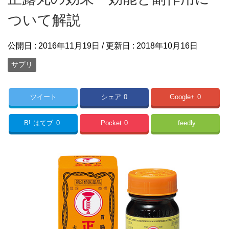
ついて解説
公開日 :
2016年11月19日
/ 更新日 :
2018年10月16日
サプリ
ツイート
シェア
0
Google+
0
B!
はてブ
0
Pocket
0
feedly