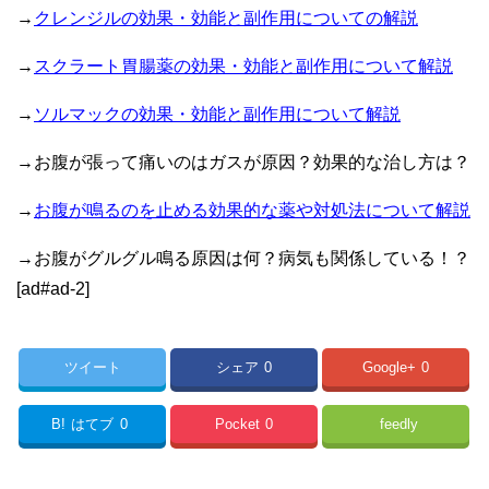
→
クレンジルの効果・効能と副作用についての解説
→
スクラート胃腸薬の効果・効能と副作用について解説
→
ソルマックの効果・効能と副作用について解説
→お腹が張って痛いのはガスが原因？効果的な治し方は？
→
お腹が鳴るのを止める効果的な薬や対処法について解説
→お腹がグルグル鳴る原因は何？病気も関係している！？
[ad#ad-2]
ツイート
シェア
0
Google+
0
B!
はてブ
0
Pocket
0
feedly